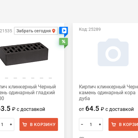
Код: 25289
 21535
Забрать сегодня
Есть видео
Распродажа
пич клинкерный Черный
Кирпич клинкерный Чер
ень одинарный гладкий
камень одинарный кора
00
дуба
63.5
64.5
₽
с доставкой
от
₽
с доставкой
В КОРЗИНУ
В КОРЗ
+
–
+