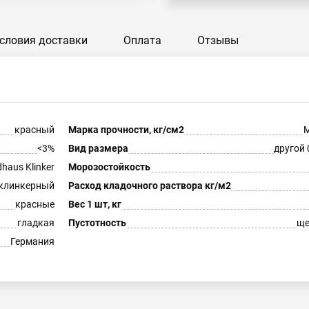
словия доставки
Оплата
Отзывы
красный
Марка прочности, кг/см2
М
<3%
Вид размера
другой 
dhaus Klinker
Морозостойкость
клинкерный
Расход кладочного раствора кг/м2
красные
Вес 1 шт, кг
гладкая
Пустотность
ще
Германия