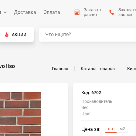
Заказать
Заказат
м
Доставка
Оплата
расчет
звонок
АКЦИИ
o liso
Главная
Каталог товаров
Кир
Код: 6702
Производитель
Вес
Цвет
Цена за:
шт
м2