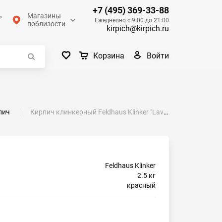
+7 (495) 369-33-88
ь
Магазины
Ежедневно с 9:00 до 21:00
поблизости
kirpich@kirpich.ru
Войти
Корзина
пич
Кирпич клинкерный Feldhaus Klinker "Lavo liso K300NF90" гладкий 240х90х71
Feldhaus Klinker
2.5 кг
красный