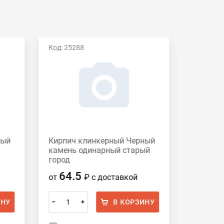
Код: 25288
Код: 195
ный
Кирпич клинкерный Черный
Кирпич
камень одинарный старый
Хаген
город
64.5
87.
от
₽
с доставкой
от
ИНУ
В КОРЗИНУ
–
+
–