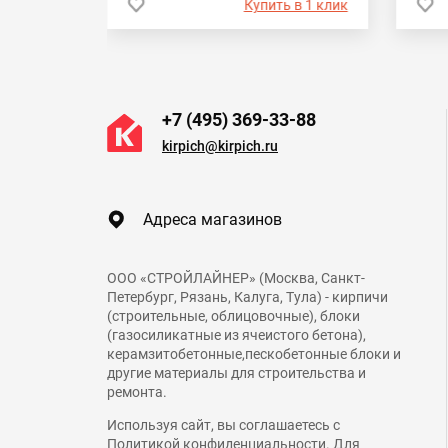
 в 1 клик
Купить в 1 клик
+7 (495) 369-33-88
kirpich@kirpich.ru
Адреса магазинов
ООО «СТРОЙЛАЙНЕР» (Москва, Санкт-
Петербург, Рязань, Калуга, Тула) - кирпичи
(строительные, облицовочные), блоки
(газосиликатные из ячеистого бетона),
керамзитобетонные,пескобетонные блоки и
другие материалы для строительства и
ремонта.
Используя сайт, вы соглашаетесь с
Политикой конфиденциальности
. Для