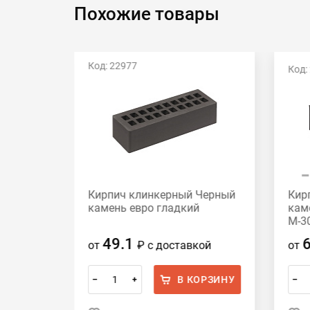
Похожие товары
Код: 22977
Код:
Кирпич клинкерный Черный
Кир
ный
камень евро гладкий
кам
300
М-3
49.1
от
₽
с доставкой
от
ОРЗИНУ
В КОРЗИНУ
–
+
–