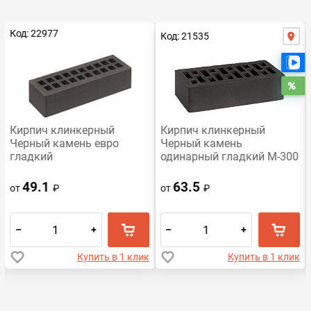
Код: 22977
Код: 21535
Е
Ра
Кирпич клинкерный
Кирпич клинкерный
Черный камень евро
Черный камень
гладкий
одинарный гладкий М-300
49.1
63.5
от
₽
от
₽
–
+
–
+
Купить в 1 клик
Купить в 1 клик