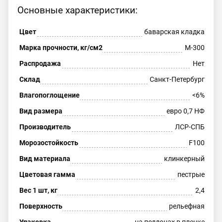
Основные характеристики:
Цвет
баварская кладка
Марка прочности, кг/см2
М-300
Распродажа
Нет
Склад
Санкт-Петербург
Влагопоглощение
<6%
Вид размера
евро 0,7 НФ
Производитель
ЛСР-СПБ
Морозостойкость
F100
Вид материала
клинкерный
Цветовая гамма
пестрые
Вес 1 шт, кг
2,4
Поверхность
рельефная
Упаковка
на поддонах в пленке