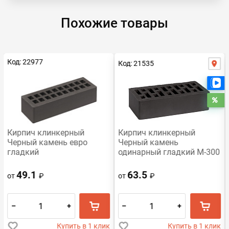
Похожие товары
Код: 22977
Код: 21535
Е
Ра
Кирпич клинкерный
Кирпич клинкерный
Черный камень евро
Черный камень
гладкий
одинарный гладкий М-300
49.1
63.5
от
₽
от
₽
–
+
–
+
Купить в 1 клик
Купить в 1 клик