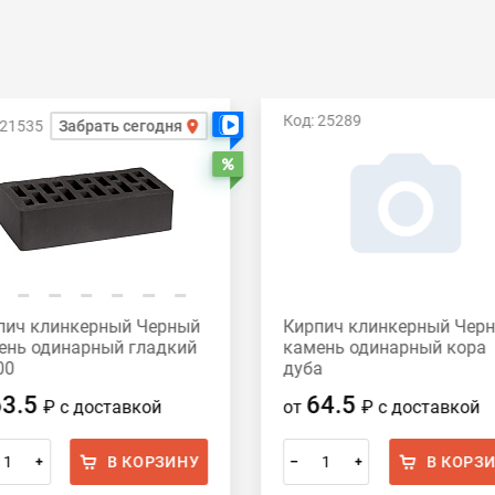
Код: 25289
 21535
Забрать сегодня
Есть видео
Распродажа
пич клинкерный Черный
Кирпич клинкерный Чер
ень одинарный гладкий
камень одинарный кора
00
дуба
63.5
64.5
₽
с доставкой
от
₽
с доставкой
В КОРЗИНУ
В КОРЗ
+
–
+