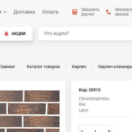
Заказать
Заказат
м
Доставка
Оплата
расчет
звонок
АКЦИИ
Главная
Каталог товаров
Кирпич
Кирпич клинкер
Код: 20513
Производитель
Вес
Цвет
–
+