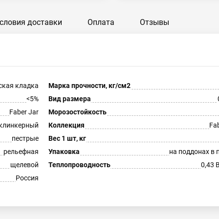
словия доставки
Оплата
Отзывы
ская кладка
Марка прочности, кг/см2
<5%
Вид размера
Faber Jar
Морозостойкость
клинкерный
Коллекция
Fab
пестрые
Вес 1 шт, кг
рельефная
Упаковка
на поддонах в 
щелевой
Теплопроводность
0,43 
Россия