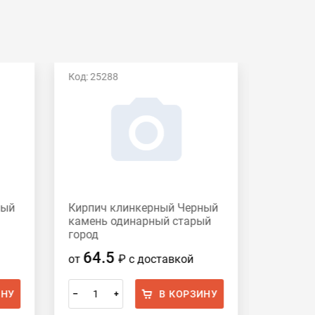
Код: 25288
Код: 195
ный
Кирпич клинкерный Черный
Кирпич
камень одинарный старый
Хаген
город
64.5
87.
от
₽
с доставкой
от
ИНУ
В КОРЗИНУ
–
+
–