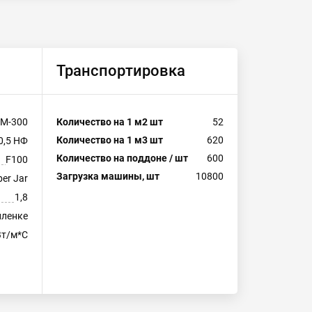
Транспортировка
М-300
Количество на 1 м2 шт
52
Количество на 1 м3 шт
620
0,5 НФ
Количество на поддоне / шт
600
F100
Загрузка машины, шт
10800
er Jar
1,8
пленке
Вт/м*С