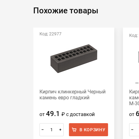
Похожие товары
Код: 22977
Код:
Кирпич клинкерный Черный
Кир
ный
камень евро гладкий
кам
300
М-3
49.1
от
₽
с доставкой
от
ОРЗИНУ
В КОРЗИНУ
–
+
–