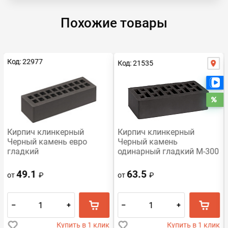
Похожие товары
Код: 22977
Код: 21535
Е
Ра
Кирпич клинкерный
Кирпич клинкерный
Черный камень евро
Черный камень
гладкий
одинарный гладкий М-300
49.1
63.5
от
₽
от
₽
–
+
–
+
Купить в 1 клик
Купить в 1 клик