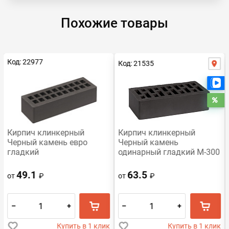
Похожие товары
Код: 22977
Код: 21535
Е
Ра
Кирпич клинкерный
Кирпич клинкерный
Черный камень евро
Черный камень
гладкий
одинарный гладкий М-300
49.1
63.5
от
₽
от
₽
–
+
–
+
Купить в 1 клик
Купить в 1 клик