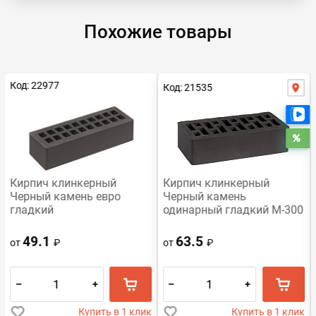
Похожие товары
Код: 22977
Код: 21535
Е
Ра
Кирпич клинкерный
Кирпич клинкерный
Черный камень евро
Черный камень
гладкий
одинарный гладкий М-300
49.1
63.5
от
₽
от
₽
–
+
–
+
Купить в 1 клик
Купить в 1 клик