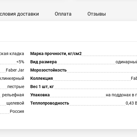
словия доставки
Оплата
Отзывы
ская кладка
Марка прочности, кг/см2
<5%
Вид размера
одинарны
Faber Jar
Морозостойкость
клинкерный
Коллекция
Fab
пестрые
Вес 1 шт, кг
рельефная
Упаковка
на поддонах в 
щелевой
Теплопроводность
0,43 
Россия