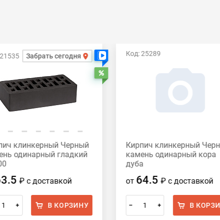
Код: 25289
 21535
Забрать сегодня
Есть видео
Распродажа
пич клинкерный Черный
Кирпич клинкерный Чер
ень одинарный гладкий
камень одинарный кора
00
дуба
63.5
64.5
₽
с доставкой
от
₽
с доставкой
В КОРЗИНУ
В КОРЗ
+
–
+