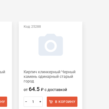
Код: 25288
Код: 195
ный
Кирпич клинкерный Черный
Кирпич
камень одинарный старый
Хаген
город
64.5
87.
от
₽
с доставкой
от
ИНУ
В КОРЗИНУ
–
+
–