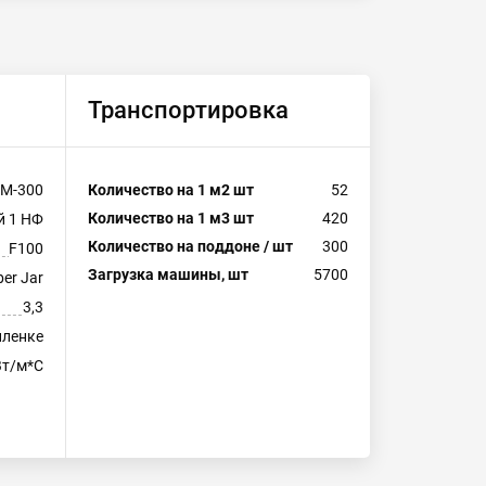
Транспортировка
М-300
Количество на 1 м2 шт
52
Количество на 1 м3 шт
420
й 1 НФ
Количество на поддоне / шт
300
F100
Загрузка машины, шт
5700
er Jar
3,3
пленке
Вт/м*С