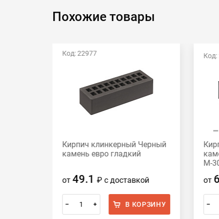
Похожие товары
Код: 22977
Код:
Кирпич клинкерный Черный
Кир
ный
камень евро гладкий
кам
300
М-3
49.1
от
₽
с доставкой
от
ОРЗИНУ
В КОРЗИНУ
–
+
–