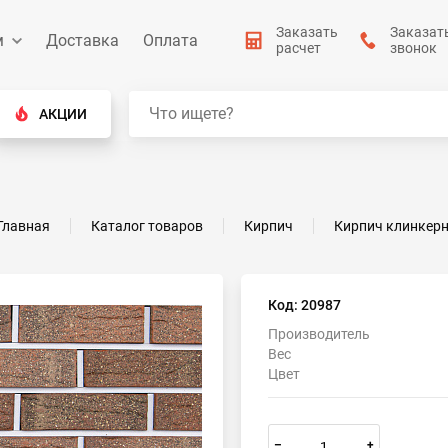
Заказать
Заказат
м
Доставка
Оплата
расчет
звонок
АКЦИИ
Главная
Каталог товаров
Кирпич
Кирпич клинкер
Код: 20987
Производитель
Вес
Цвет
–
+