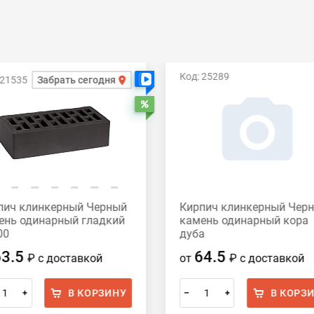
Код: 25289
 21535
Забрать сегодня
Есть видео
Распродажа
пич клинкерный Черный
Кирпич клинкерный Чер
ень одинарный гладкий
камень одинарный кора
00
дуба
63.5
64.5
₽
с доставкой
от
₽
с доставкой
В КОРЗИНУ
В КОРЗ
+
–
+