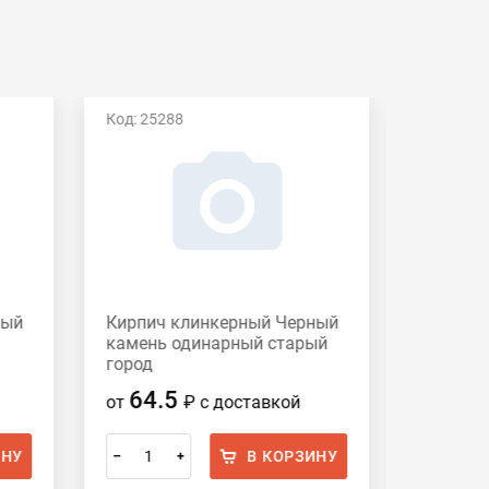
Код: 25288
Код: 195
ный
Кирпич клинкерный Черный
Кирпич
камень одинарный старый
Хаген
город
64.5
87.
от
₽
с доставкой
от
ИНУ
В КОРЗИНУ
–
+
–