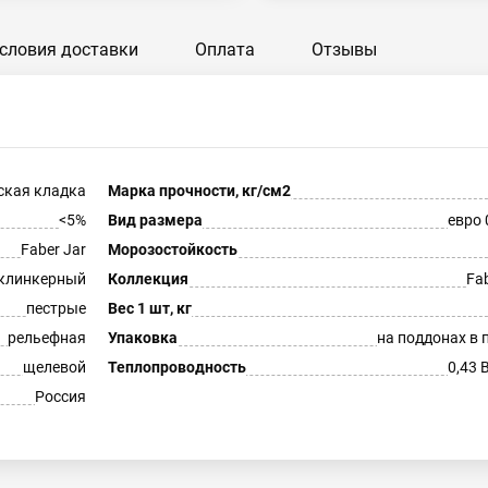
словия доставки
Оплата
Отзывы
ская кладка
Марка прочности, кг/см2
<5%
Вид размера
евро 
Faber Jar
Морозостойкость
клинкерный
Коллекция
Fab
пестрые
Вес 1 шт, кг
рельефная
Упаковка
на поддонах в 
щелевой
Теплопроводность
0,43 
Россия