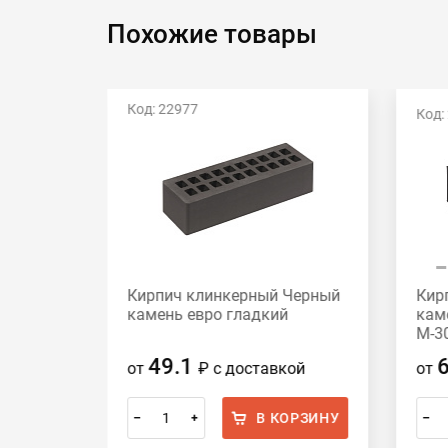
Похожие товары
Код: 22977
Код:
Кирпич клинкерный Черный
Кир
ный
камень евро гладкий
кам
300
М-3
49.1
от
₽
с доставкой
от
ОРЗИНУ
В КОРЗИНУ
–
+
–