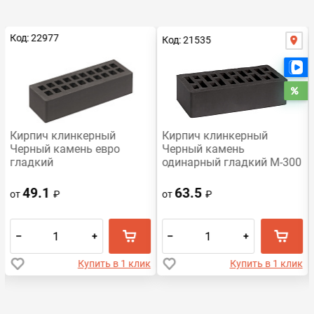
Код: 22977
Код: 21535
Е
Ра
Кирпич клинкерный
Кирпич клинкерный
Черный камень евро
Черный камень
гладкий
одинарный гладкий М-300
49.1
63.5
от
₽
от
₽
–
+
–
+
Купить в 1 клик
Купить в 1 клик