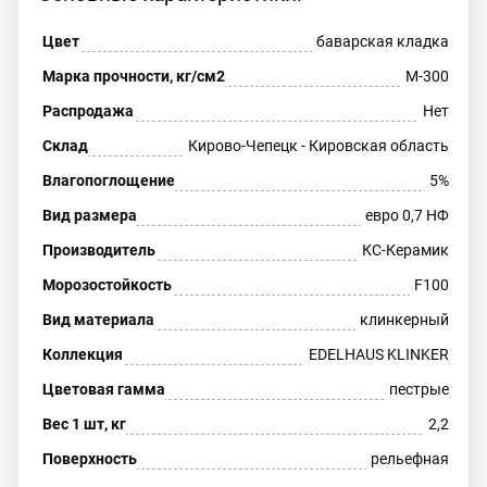
Цвет
баварская кладка
Марка прочности, кг/см2
М-300
Распродажа
Нет
Склад
Кирово-Чепецк - Кировская область
Влагопоглощение
5%
Вид размера
евро 0,7 НФ
Производитель
КС-Керамик
Морозостойкость
F100
Вид материала
клинкерный
Коллекция
EDELHAUS KLINKER
Цветовая гамма
пестрые
Вес 1 шт, кг
2,2
Поверхность
рельефная