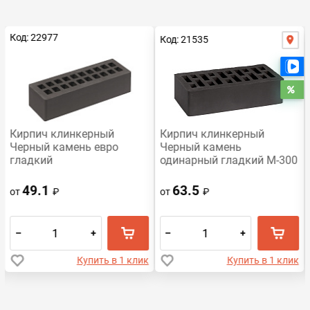
Код: 22977
Код: 21535
Е
Ра
Кирпич клинкерный
Кирпич клинкерный
Черный камень евро
Черный камень
гладкий
одинарный гладкий М-300
49.1
63.5
от
₽
от
₽
–
+
–
+
Купить в 1 клик
Купить в 1 клик