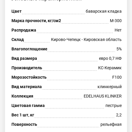
Цвет
баварская кладка
Марка прочности, кг/см2
М-300
Распродажа
Нет
Склад
Кирово-Чепецк - Кировская область
Влагопоглощение
5%
Вид размера
евро 0,7 НФ
Производитель
КС-Керамик
Морозостойкость
F100
Вид материала
клинкерный
Коллекция
EDELHAUS KLINKER
Цветовая гамма
пестрые
Вес 1 шт, кг
2,2
Поверхность
рельефная