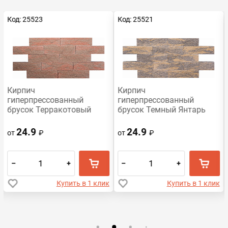
Код: 25523
Код: 25521
Кирпич
Кирпич
гиперпрессованный
гиперпрессованный
брусок Терракотовый
брусок Темный Янтарь
Обсидиан рустированный
рустированный ложок
ложок СПК
СПК
24.9
24.9
от
₽
от
₽
–
+
–
+
Купить в 1 клик
Купить в 1 клик