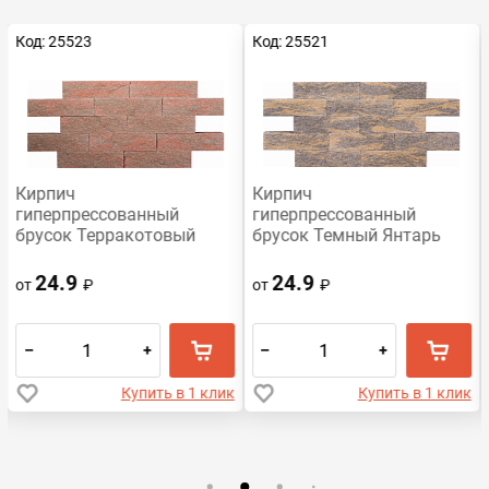
Код: 25523
Код: 25521
Кирпич
Кирпич
гиперпрессованный
гиперпрессованный
брусок Терракотовый
брусок Темный Янтарь
Обсидиан рустированный
рустированный ложок
ложок СПК
СПК
24.9
24.9
от
₽
от
₽
–
+
–
+
Купить в 1 клик
Купить в 1 клик