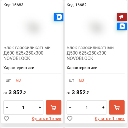
Код: 16683
Код: 16682
Есть видео
А
Блок газосиликатный
Блок газосиликатный
Д600 625х250х300
Д500 625х250х300
NOVOBLOCK
NOVOBLOCK
Характеристики
Характеристики
шт
м3
шт
м3
3 852
3 852
от
₽
от
₽
–
+
–
+
Купить в 1 клик
Купить в 1 клик