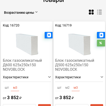
Возрастанию цены
Код: 16720
Код: 16719
Есть видео
Р
Блок газосиликатный
Блок газосиликатный
Д600 625х250х150
Д500 625х250х150
NOVOBLOCK
NOVOBLOCK
Характеристики
Характеристики
шт
м3
шт
м2
м3
3 852
3 852
от
₽
от
₽