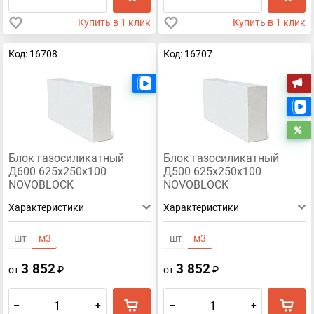
Купить в 1 клик
Купить в 1 клик
Код: 16708
Код: 16707
Есть видео
А
Р
Блок газосиликатный
Блок газосиликатный
Д600 625х250х100
Д500 625х250х100
NOVOBLOCK
NOVOBLOCK
Характеристики
Характеристики
шт
м3
шт
м3
3 852
3 852
от
₽
от
₽
–
+
–
+