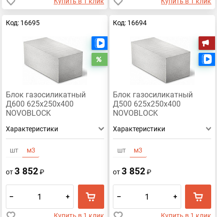
Купить в 1 клик
Купить в 1 клик
Код: 16695
Код: 16694
Есть видео
А
Распродажа
Блок газосиликатный
Блок газосиликатный
Д600 625х250х400
Д500 625х250х400
NOVOBLOCK
NOVOBLOCK
Характеристики
Характеристики
шт
м3
шт
м3
3 852
3 852
от
₽
от
₽
–
+
–
+
Купить в 1 клик
Купить в 1 клик