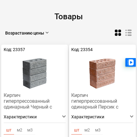
Товары
Возрастанию цены
Код: 23357
Код: 23354
Кирпич
Кирпич
гиперпрессованный
гиперпрессованный
одинарный Черный с
одинарный Персик с
Мрамором
Мрамором
Характеристики
Характеристики
рустированный ложок
рустированный ложок
шт
м2
м3
шт
м2
м3