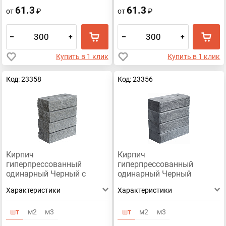
61.3
61.3
от
₽
от
₽
–
+
–
+
Купить в 1 клик
Купить в 1 клик
Код: 23358
Код: 23356
Кирпич
Кирпич
гиперпрессованный
гиперпрессованный
одинарный Черный с
одинарный Черный
Мрамором
Премиум рустированный
Характеристики
Характеристики
рустированный угол
ложок
шт
м2
м3
шт
м2
м3