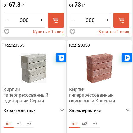
67.3
73
от
₽
от
₽
–
+
–
+
Купить в 1 клик
Купить в 1 клик
Код: 23355
Код: 23353
Есть видео
Кирпич
Кирпич
гиперпрессованный
гиперпрессованный
одинарный Серый
одинарный Красный
Премиум рустированный
Премиум рустированный
Характеристики
Характеристики
ложок
ложок
шт
м2
м3
шт
м2
м3