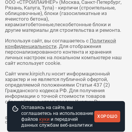
ООО «СТРОЙЛАЙНЕР» (Москва, Санкт-Петербург,
Рязань, Калуга, Тула) - кирпичи (строительные,
облицовочные), блоки (газосиликатные из
ячеистого бетона),
керамзитобетонные,пескобетонные блоки и
другие материалы для строительства и ремонта.
Используя сайт, вы соглашаетесь с
Политикой
конфиденциальности
. Для отображения
персонализированного контента и хранения
личных настроек на локальном компьютере наш
сайт использует cookie.
Сайт www.kirpich.ru носит информационный
характер и не является публичной офертой,
определяемой положениями Статьи 437 (2)
Гражданского кодекса РФ. Для получения
информации о точной стоимости товаров
обращайтесь в отдел продаж Кирпич Ру.
Оставаясь на сайте, вы
соглашаетесь на использование
ХОРОШО
© 2010 - 2026 Интернет-магазин
файлов
куки
и передачей
стройматериалов КирпичРУ
данных службам веб-аналитики