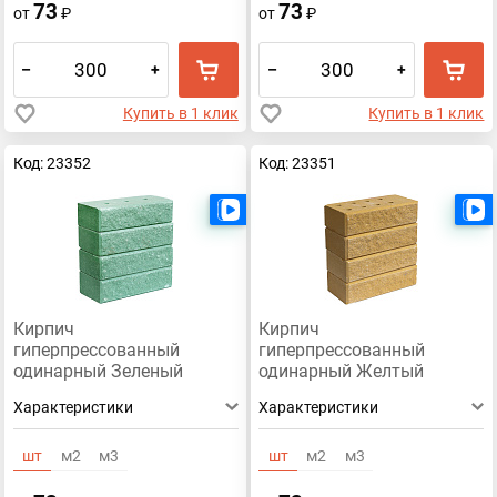
73
73
от
₽
от
₽
–
+
–
+
Купить в 1 клик
Купить в 1 клик
Код: 23352
Код: 23351
Есть видео
Кирпич
Кирпич
гиперпрессованный
гиперпрессованный
одинарный Зеленый
одинарный Желтый
Премиум рустированный
Премиум рустированный
Характеристики
Характеристики
ложок
ложок
шт
м2
м3
шт
м2
м3