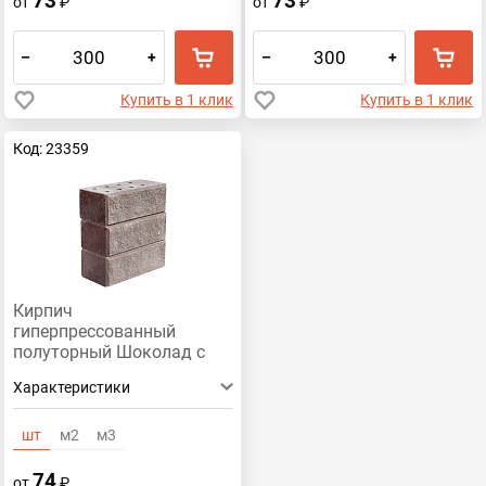
73
73
от
₽
от
₽
–
+
–
+
Купить в 1 клик
Купить в 1 клик
Код: 23359
Кирпич
гиперпрессованный
полуторный Шоколад с
Мрамором
Характеристики
рустированный угол
шт
м2
м3
74
от
₽