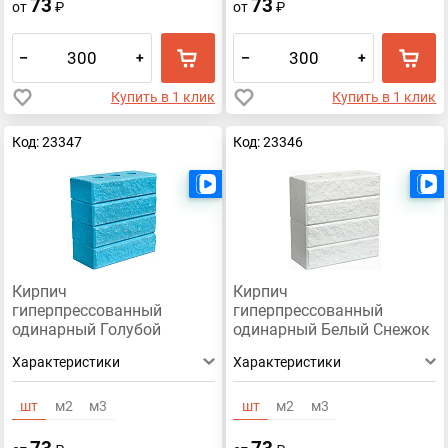
73
73
от
₽
от
₽
–
+
–
+
Купить в 1 клик
Купить в 1 клик
Код: 23347
Код: 23346
Есть видео
Кирпич
Кирпич
гиперпрессованный
гиперпрессованный
одинарный Голубой
одинарный Белый Снежок
Премиум рустированный
рустированный ложок
Характеристики
Характеристики
ложок
шт
м2
м3
шт
м2
м3