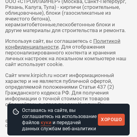
ООО «СТРОЙЛАЙНЕР» (Москва, Санкт-Петербург,
Рязань, Калуга, Тула) - кирпичи (строительные,
облицовочные), блоки (газосиликатные из
ячеистого бетона),
керамзитобетонные,пескобетонные блоки и
другие материалы для строительства и ремонта.
Используя сайт, вы соглашаетесь с
Политикой
конфиденциальности
. Для отображения
персонализированного контента и хранения
личных настроек на локальном компьютере наш
сайт использует cookie.
Сайт www.kirpich.ru носит информационный
характер и не является публичной офертой,
определяемой положениями Статьи 437 (2)
Гражданского кодекса РФ. Для получения
информации о точной стоимости товаров
обращайтесь в отдел продаж Кирпич Ру.
Оставаясь на сайте, вы
соглашаетесь на использование
ХОРОШО
© 2010 - 2026 Интернет-магазин
файлов
куки
и передачей
стройматериалов КирпичРУ
данных службам веб-аналитики