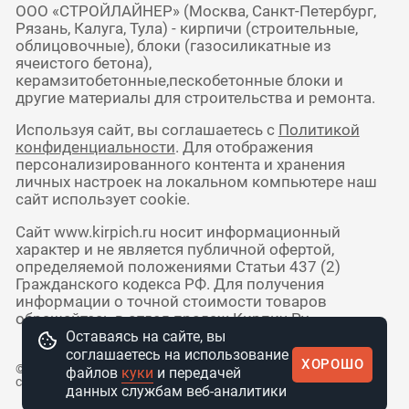
ООО «СТРОЙЛАЙНЕР» (Москва, Санкт-Петербург,
Рязань, Калуга, Тула) - кирпичи (строительные,
облицовочные), блоки (газосиликатные из
ячеистого бетона),
керамзитобетонные,пескобетонные блоки и
другие материалы для строительства и ремонта.
Используя сайт, вы соглашаетесь с
Политикой
конфиденциальности
. Для отображения
персонализированного контента и хранения
личных настроек на локальном компьютере наш
сайт использует cookie.
Сайт www.kirpich.ru носит информационный
характер и не является публичной офертой,
определяемой положениями Статьи 437 (2)
Гражданского кодекса РФ. Для получения
информации о точной стоимости товаров
обращайтесь в отдел продаж Кирпич Ру.
Оставаясь на сайте, вы
соглашаетесь на использование
ХОРОШО
© 2010 - 2026 Интернет-магазин
файлов
куки
и передачей
стройматериалов КирпичРУ
данных службам веб-аналитики