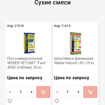
Сухие смеси
Код: 21018
Код: 11615
Ко
Пол универсальный
Шпатлёвка финишная
П
WEBER VETONIT "Fast"
Weber-Vetonit LR+ 25 кг
Ve
4000 (5-80мм) 20 кг.
(54шт/под) Россия
Цена по запросу
Цена по запросу
Ц
–
+
–
+
–