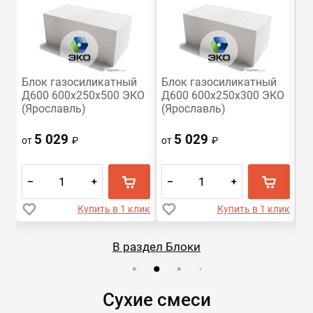
U-
Блок газосиликатный
Блок газосиликатный
Б
Д600 600х250х500 ЭКО
Д600 600х250х300 ЭКО
Д
(Ярославль)
(Ярославль)
(Я
5 029
5 029
от
₽
от
₽
о
–
+
–
+
–
Купить в 1 клик
Купить в 1 клик
В раздел Блоки
Сухие смеси