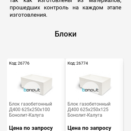
так как изготовлены из материалов,
прошедших контроль на каждом этапе
изготовления.
Блоки
Код: 26776
Код: 26774
Ко
Блок газобетонный
Блок газобетонный
Б
Д400 625х250х100
Д400 625х250х125
Д
Бонолит-Калуга
Бонолит-Калуга
Б
Цена по запросу
Цена по запросу
Ц