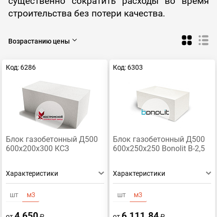
существенно сократить расходы во время
строительства без потери качества.
Возрастанию цены
Код: 6286
Код: 6303
Блок газобетонный Д500
Блок газобетонный Д500
600х200х300 КСЗ
600х250х250 Bonolit В-2,5
Характеристики
Характеристики
шт
м3
шт
м3
4 650
6 111.84
от
₽
от
₽