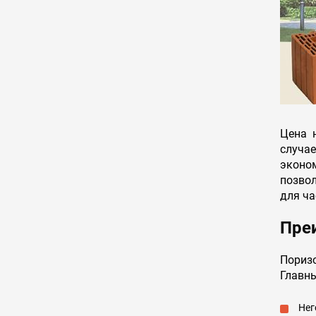
Цена 
случае
эконо
позвол
для ча
Пре
Пориз
Главн
Нег