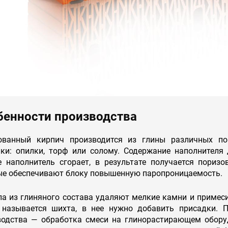
бенности производства
ованный кирпич производится из глины различных по
ики: опилки, торф или солому. Содержание наполнителя
е наполнитель сгорает, в результате получается пориз
ые обеспечивают блоку повышенную паропроницаемость.
а из глиняного состава удаляют мелкие камни и примеси
 называется шихта, в нее нужно добавить присадки. 
водства — обработка смеси на глинорастирающем обору