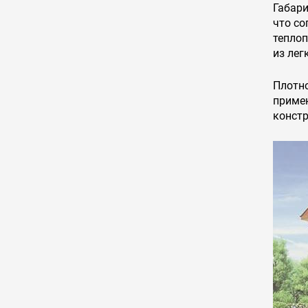
Габари
что со
теплоп
из лег
Плотно
приме
констр