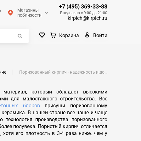
+7 (495) 369-33-88
ь
Магазины
Ежедневно с 9:00 до 21:00
поблизости
kirpich@kirpich.ru
Войти
Корзина
иче
Поризованный кирпич - надежность и долговечность
материал, который обладает высокими
ами для малоэтажного строительства. Все
етонных блоков
присущи поризованному
я керамика. В нашей стране все чаще и чаще
о технология производства поризованного
более полувека. Пористый кирпич отличается
хотя его плотность в 3-4 раза ниже, чем у