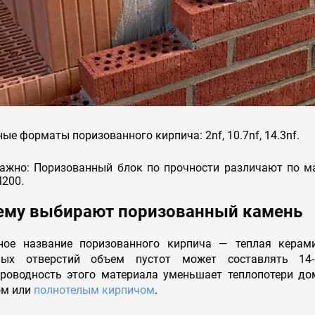
ые форматы поризованного кирпича: 2nf, 10.7nf, 14.3nf.
ажно: Поризованный блок по прочности различают по м
200.
ему выбирают поризованный камень
ное название поризованного кирпича — теплая керам
ных отверстий объем пустот может составлять 14
проводность этого материала уменьшает теплопотери до
ом или
полнотелым кирпичом
.