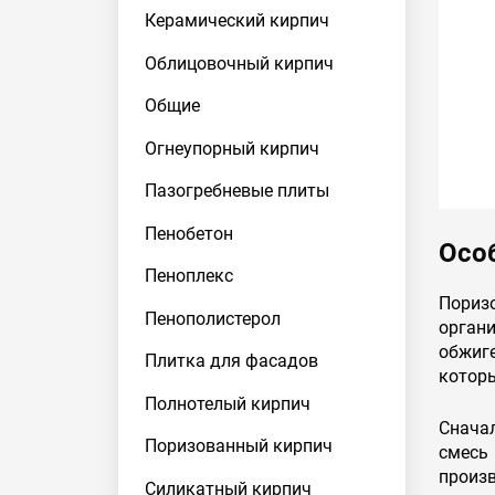
Керамический кирпич
Облицовочный кирпич
Общие
Огнеупорный кирпич
Пазогребневые плиты
Пенобетон
Осо
Пеноплекс
Пориз
Пенополистерол
орган
обжиг
Плитка для фасадов
котор
Полнотелый кирпич
Сначал
Поризованный кирпич
смесь
произ
Силикатный кирпич