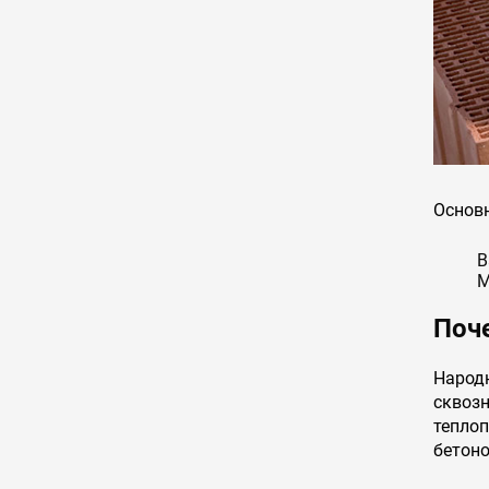
Основн
В
M
Поч
Народ
сквоз
тепло
бетон