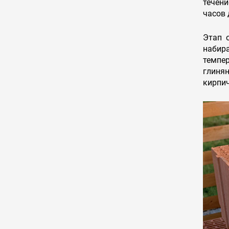
течен
часов 
Этап 
набир
темпе
глинян
кирпич