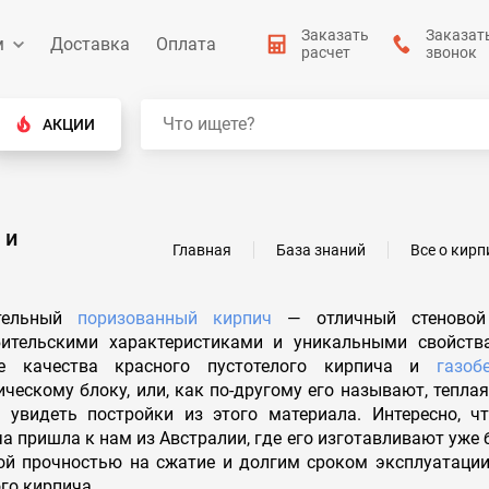
Заказать
Заказат
м
Доставка
Оплата
расчет
звонок
АКЦИИ
 и
Главная
База знаний
Все о кирп
тельный
поризованный кирпич
— отличный стеновой 
бительскими характеристиками и уникальными свойств
е качества красного пустотелого кирпича и
газоб
ческому блоку, или, как по-другому его называют, тепла
 увидеть постройки из этого материала. Интересно, чт
а пришла к нам из Австралии, где его изготавливают уже 
й прочностью на сжатие и долгим сроком эксплуатации, 
го кирпича.