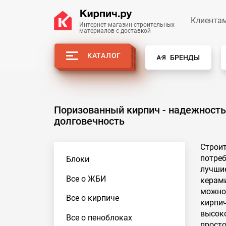
Клиента
Интернет-магазин строительных
материалов с доставкой
КАТАЛОГ
БРЕНДЫ
Поризованный кирпич - надежность
долговечность
Строи
потре
Блоки
лучши
Все о ЖБИ
керами
можно
Все о кирпиче
кирпич
высоко
Все о пеноблоках
просто