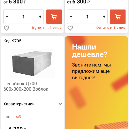
6 300
6 300
от
₽
от
₽
–
+
–
+
Купить в 1 клик
Купить в 1 клик
Код: 9705
Нашли
дешевле?
Звоните нам, мы
предложим еще
выгоднее!
Пеноблок Д700
600х300х200 Воблок
Характеристики
шт
м3