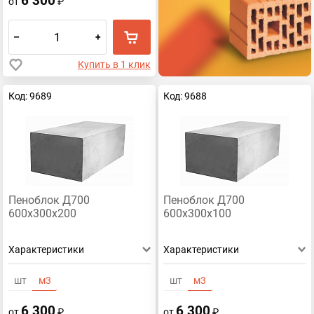
6 300
от
₽
–
+
Купить в 1 клик
Код: 9689
Код: 9688
Пеноблок Д700
Пеноблок Д700
600х300х200
600х300х100
Характеристики
Характеристики
шт
м3
шт
м3
6 300
6 300
от
₽
от
₽