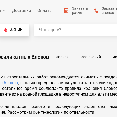
Заказать
Заказат
м
Доставка
Оплата
расчет
звонок
АКЦИИ
зосиликатных блоков
Главная
База знаний
Бл
емя строительных работ рекомендуется снимать с поддо
ко блоков
, сколько предполагается уложить в течение одн
В остальное время соблюдайте правила хранения блоко
айте их на ровной площадке в недоступном для влаги мес
логии кладок первого и последующих рядов стен им
ия. Рассмотрим обе технологии по отдельности.