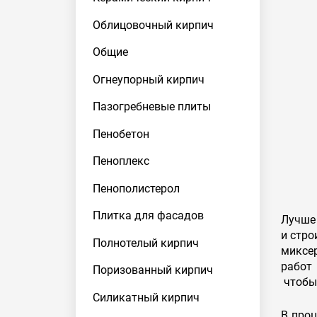
Облицовочный кирпич
Общие
Огнеупорный кирпич
Пазогребневые плиты
Пенобетон
Пеноплекс
Пенополистерол
Плитка для фасадов
Лучше 
и стро
Полнотелый кирпич
миксе
работ 
Поризованный кирпич
чтобы 
Силикатный кирпич
В проц