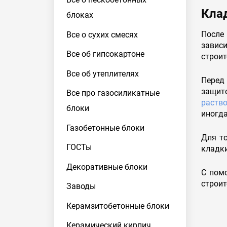
Кла
блоках
После 
Все о сухих смесях
завис
Все об гипсокартоне
строит
Все об утеплителях
Перед 
защит
Все про газосиликатные
раств
блоки
иногд
Газобетонные блоки
Для то
ГОСТы
кладки
Декоративные блоки
С помо
строит
Заводы
Керамзитобетонные блоки
Керамический кирпич