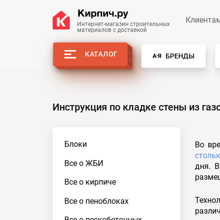
Клиента
Интернет-магазин строительных
материалов с доставкой
КАТАЛОГ
БРЕНДЫ
Инструкция по кладке стены из га
Блоки
Во вр
столь
Все о ЖБИ
дня. 
размещ
Все о кирпиче
Техно
Все о пеноблоках
различ
Все о пескобетонных