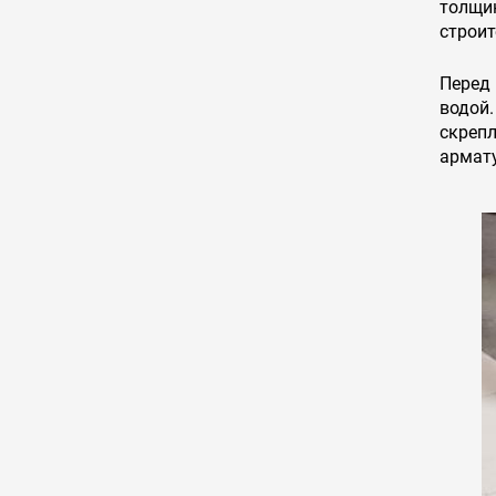
толщи
строит
Перед
водой
скреп
армат