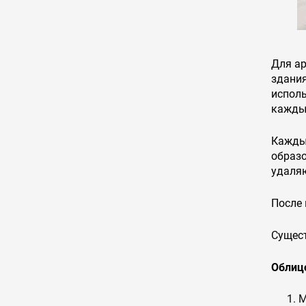
Для ар
здани
испол
кажды
Кажды
образ
удаля
После 
Сущест
Облиц
М