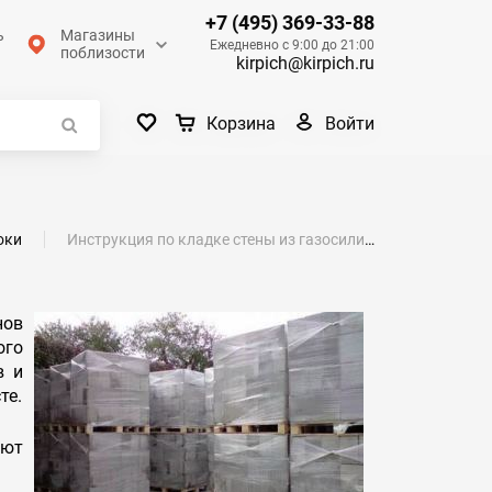
+7 (495) 369-33-88
ь
Магазины
Ежедневно с 9:00 до 21:00
поблизости
kirpich@kirpich.ru
Войти
Корзина
оки
Инструкция по кладке стены из газосиликатных блоков
нов
ого
в и
те.
еют