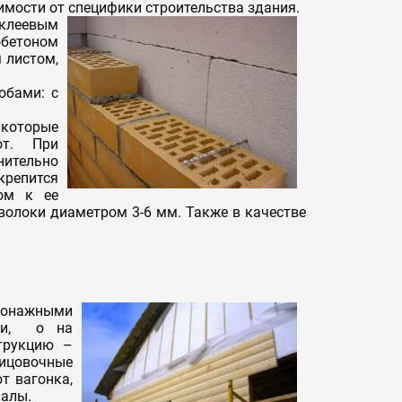
имости от специфики строительства здания.
 клеевым
бетоном
 листом,
обами: с
 которые
от. При
нительно
крепится
лом к ее
волоки диаметром 3-6 мм. Также в качестве
гонажными
вки, о на
трукцию –
лицовочные
т вагонка,
иалы.