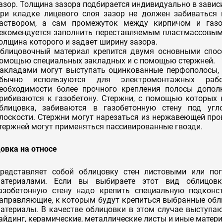
азор. Толщина зазора подбирается индивидуально в завис
ри кладке лицевого слоя зазор не должен забиваться
аствором, а сам промежуток между кирпичом и газо
екомендуется заполнить переставляемым пластмассовым
олщина которого и задает ширину зазора.
блицовочный материал крепится двумя основными спос
омощью специальных закладных и с помощью стержней.
акладами могут выступать оцинкованные перфополосы,
бычно используются для электромонтажных раб
еобходимости более прочного крепления полосы допол
рибиваются к газобетону. Стержни, с помощью которых 
блицовка, забиваются в газобетонную стену под уг
лоскости. Стержни могут нарезаться из нержавеющей про
тержней могут применяться пассивированные гвозди.
овка на относе
редставляет собой облицовку стен листовыми или по
атериалами. Если вы выбираете этот вид облицо
азобетонную стену надо крепить специальную подконс
аправляющие, к которым будут крепиться выбранные об
атериалы. В качестве облицовки в этом случае выступаю
айдинг, керамические, металлические листы и иные матер