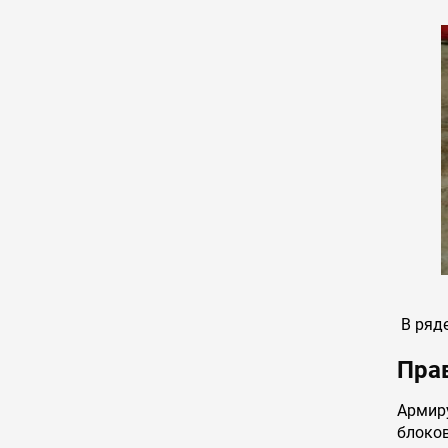
В ряде
Пра
Армир
блоко