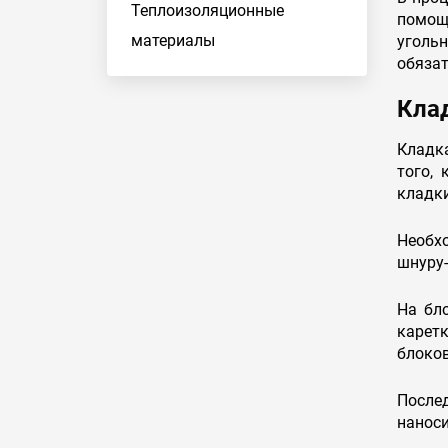
Теплоизоляционные
помощь
материалы
уголь
обяза
Кла
Кладк
того,
кладки
Необх
шнуру-
На бл
каретк
блоков
Послед
наноси