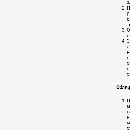
з
П
р
р
т
О
п
З
о
н
п
о
п
с
Облиц
П
м
г
н
м
с