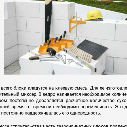
всего блоки кладутся на клеевую смесь. Для ее изготовл
ительный миксер. В ведро наливается необходимое колич
ром постепенно добавляется расчетное количество сух
клей время от времени необходимо перемешивать. Это де
постоянно поддерживалась его однородность.
ессе строительства часть газосиликатных блоков подлежа