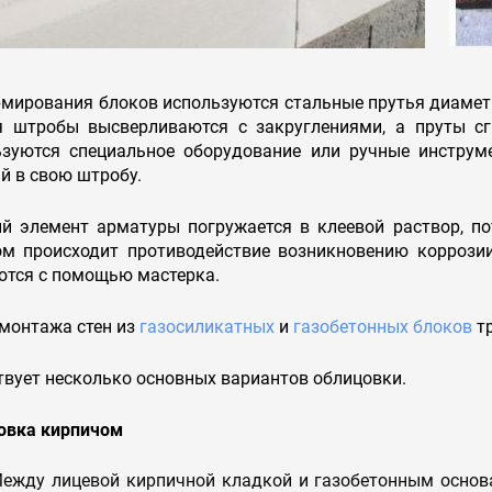
мирования блоков используются стальные прутья диамет
я штробы высверливаются с закруглениями, а пруты сг
ьзуются специальное оборудование или ручные инструме
й в свою штробу.
й элемент арматуры погружается в клеевой раствор, по
ом происходит противодействие возникновению коррозии
ются с помощью мастерка.
монтажа стен из
газосиликатных
и
газобетонных блоков
тр
вует несколько основных вариантов облицовки.
овка кирпичом
ежду лицевой кирпичной кладкой и газобетонным основ