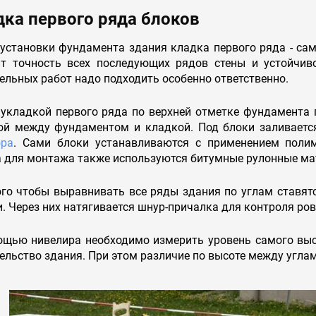
дка первого ряда блоков
установки фундамента здания кладка первого ряда - са
ит точность всех последующих рядов стены и устойчиво
ельных работ надо подходить особенно ответственно.
укладкой первого ряда по верхней отметке фундамента 
ой между фундаментом и кладкой. Под блоки заливает
ора
. Сами блоки устанавливаются с применением полим
а для монтажа также используются битумные рулонные ма
го чтобы выравнивать все ряды здания по углам ставят
. Через них натягивается шнур-причалка для контроля ро
щью нивелира необходимо измерить уровень самого высо
ельство здания. При этом различие по высоте между углам