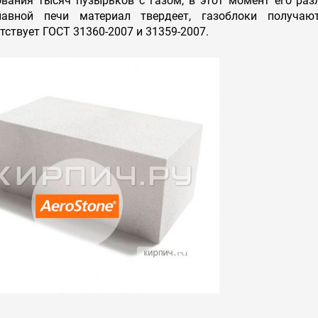
ования тысяч пузырьков с газом, в этот момент его ра
лавной печи материал твердеет, газоблоки получа
тствует ГОСТ 31360-2007 и 31359-2007.