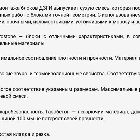
нтажа блоков ДЗГИ выпускает сухую смесь, которая пос
ных работ с блоками точной геометрии. С использовани
и, прочными, изломостойкими, устойчивыми к морозу и в
stone — блоки с отличными характеристиками, в сов
тельные материалы:
имальное соотношение плотности и прочности. Материал п
сокие звуко- и термоизоляционные свойства. Соответству
рогое соответствие указанным размерам. Максимальные 
евой смеси.
жаробезопасность. Газобетон — негорючий материал, даж
щиной 100 мм не потеряет своей прочности.
стая кладка и резка.