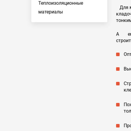
Теплоизоляционные
Для мо
материалы
кладоч
тонким
A ero
строи
Опт
Вы
Ст
кле
По
тол
Про