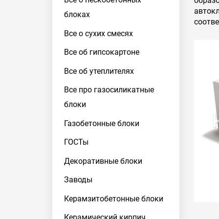
образ
авток
блоках
соотве
Все о сухих смесях
Все об гипсокартоне
Все об утеплителях
Все про газосиликатные
блоки
Газобетонные блоки
ГОСТы
Декоративные блоки
Заводы
Керамзитобетонные блоки
Керамический кирпич