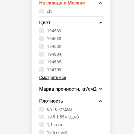
На складе в Москве
Да
Цвет
194539
194633
194682
194684
194685
194709
Смотреть все
Марка прочности, кг/см2
150
Плотность
250
0,910 кг/дм3
300
1,45-1,55 кг/дм3
350
1,1 кг/л
400
1,05 г/см3