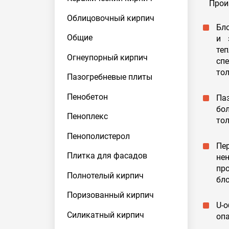
Произ
Облицовочный кирпич
Бл
Общие
и 
те
Огнеупорный кирпич
сп
тол
Пазогребневые плиты
Пенобетон
Па
бо
Пеноплекс
тол
Пенополистерол
Пе
Плитка для фасадов
нен
пр
Полнотелый кирпич
бло
Поризованный кирпич
U-
Силикатный кирпич
оп