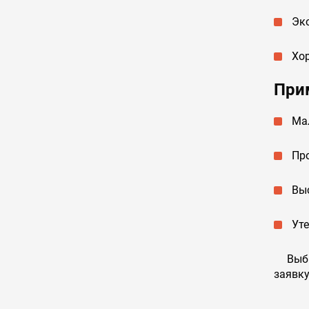
Эк
Хо
При
Мал
Пр
Вы
Уте
Выбир
заявку