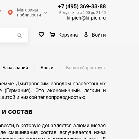
+7 (495) 369-33-88
ь
Магазины
Ежедневно с 9:00 до 21:00
поблизости
kirpich@kirpich.ru
Войти
Корзина
База знаний
Блоки
Блоки «Аэростоун»
каемые Дмитровским заводом газобетонных
e (Германия). Это экономичный, легкий и
щитой и низкой теплопроводностью.
 и состав
извести, в которую добавляется алюминиевая
ле смешивания состав вспучивается из-за