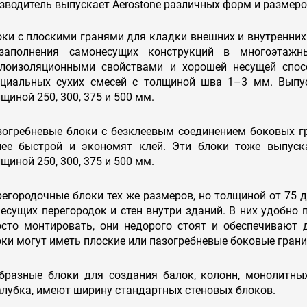
водитель выпускает Aerostone различных форм и размеро
оки с плоскими гранями для кладки внешних и внутренних
заполнения самонесущих конструкций в многоэтаж
плоизоляционными свойствами и хорошей несущей спос
ециальных сухих смесей с толщиной шва 1–3 мм. Выпу
щиной 250, 300, 375 и 500 мм.
зогребневые блоки с безклеевым соединением боковых гр
лее быстрой и экономят клей. Эти блоки тоже выпус
щиной 250, 300, 375 и 500 мм.
регородочные блоки тех же размеров, но толщиной от 75 
есущих перегородок и стен внутри зданий. В них удобно
осто монтировать, они недорого стоят и обеспечивают 
ки могут иметь плоские или пазогребневые боковые гран
образные блоки для создания балок, колонн, монолитны
алубка, имеют ширину стандартных стеновых блоков.