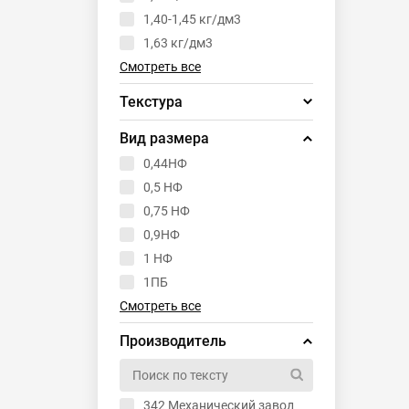
650
1,40-1,45 кг/дм3
Смотреть все
1,63 кг/дм3
Смотреть все
Текстура
короед
Вид размера
шуба
0,44НФ
0,5 НФ
0,75 НФ
0,9НФ
1 НФ
1ПБ
Смотреть все
Производитель
342 Механический завод