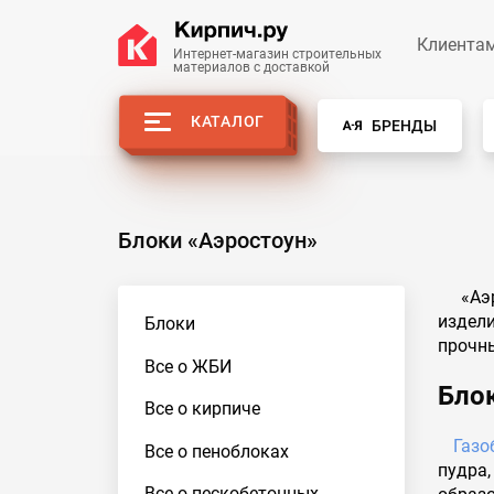
Клиента
Интернет-магазин строительных
материалов с доставкой
КАТАЛОГ
БРЕНДЫ
Блоки «Аэростоун»
«Аэро
издел
Блоки
прочны
Все о ЖБИ
Блок
Все о кирпиче
Газо
Все о пеноблоках
пудра
Все о пескобетонных