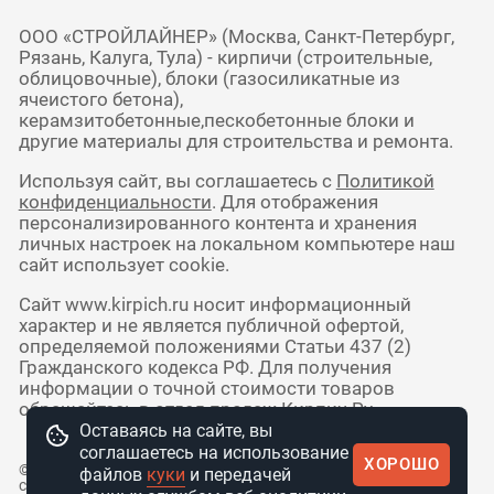
ООО «СТРОЙЛАЙНЕР» (Москва, Санкт-Петербург,
Рязань, Калуга, Тула) - кирпичи (строительные,
облицовочные), блоки (газосиликатные из
ячеистого бетона),
керамзитобетонные,пескобетонные блоки и
другие материалы для строительства и ремонта.
Используя сайт, вы соглашаетесь с
Политикой
конфиденциальности
. Для отображения
персонализированного контента и хранения
личных настроек на локальном компьютере наш
сайт использует cookie.
Сайт www.kirpich.ru носит информационный
характер и не является публичной офертой,
определяемой положениями Статьи 437 (2)
Гражданского кодекса РФ. Для получения
информации о точной стоимости товаров
обращайтесь в отдел продаж Кирпич Ру.
Оставаясь на сайте, вы
соглашаетесь на использование
ХОРОШО
© 2010 - 2026 Интернет-магазин
файлов
куки
и передачей
стройматериалов КирпичРУ