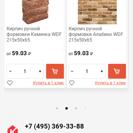
Кирпич ручной
Кирпич ручной
формовки Каменка WDF
формовки Алабино WDF
215x50x65
215x50x65
59.03
59.03
от
₽
от
₽
–
+
–
+
к
Купить в 1 клик
Купить в 1 клик
+7 (495) 369-33-88