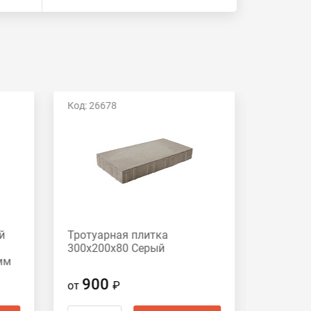
Код: 26678
Код: 266
й
Тротуарная плитка
Тротуар
300х200х80 Серый
280х210
мм
70х140х
серый
900
78
от
₽
от