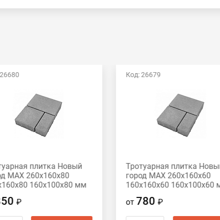
 26680
Код: 26679
туарная плитка Новый
Тротуарная плитка Новы
од MAX 260х160х80
город MAX 260х160х60
х160х80 160х100х80 мм
160х160х60 160х100х60 
ый
серый
850
780
₽
от
₽