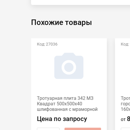
Похожие товары
Код: 27036
Код:
Есть видео
42 МЗ
Тротуарная плита 342 МЗ
Тро
60
Квадрат 500x500х40
гор
шлифованная с мраморной
160
крошкой Красный
сер
Цена по запросу
от