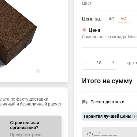
Цвет
Цена за:
шт
м2
Цена
Самовывоз со склада: Мос
–
+
крат
Итого на сумму
лата по факту доставки
Расчет доставки
личный и безналичный расчет
Гарантия лучшей цены!
Н
Строительная
организация?
Предусмотрены