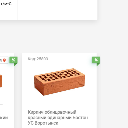
Вт/м*С
Код: 25803
Код: 258
я
Распродажа
Распродажа
Кирпич облицовочный
Кирпич
дкий
красный одинарный Бостон
красный
УС Воротынск
Вороты