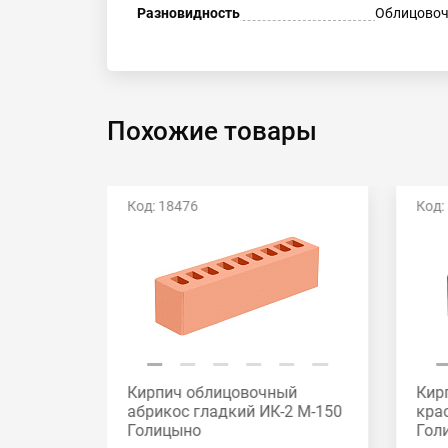
Разновидность
Облицовоч
Похожие товары
Код: 18476
Код:
й
Кирпич облицовочный
Кир
2 М-175
абрикос гладкий ИК-2 М-150
кра
Голицыно
Гол