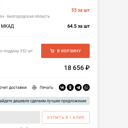
53
за шт
юч - Белгородская область
о МКАД
64.5
за шт
о поддону 352 шт
В КОРЗИНУ
18 656 ₽
счет доставки
Печать
айдете дешевле сделаем лучшее предложение
КУПИТЬ В 1 КЛИК