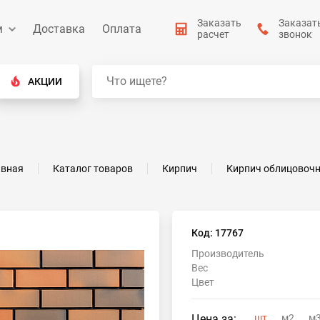
Заказать
Заказат
м
Доставка
Оплата
расчет
звонок
АКЦИИ
авная
Каталог товаров
Кирпич
Кирпич облицовоч
Код: 17767
Производитель
Вес
Цвет
Цена за:
шт
м2
м