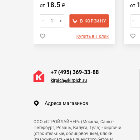
18.5
от
₽
от
ОРЗИНУ
В КОРЗИНУ
–
+
–
 в 1 клик
Купить в 1 клик
+7 (495) 369-33-88
kirpich@kirpich.ru
Адреса магазинов
ООО «СТРОЙЛАЙНЕР» (Москва, Санкт-
Петербург, Рязань, Калуга, Тула) - кирпичи
(строительные, облицовочные), блоки
(газосиликатные из ячеистого бетона),