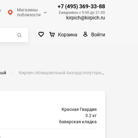
+7 (495) 369-33-88
ь
Магазины
Ежедневно с 9:00 до 21:00
поблизости
kirpich@kirpich.ru
Войти
Корзина
ный
Кирпич облицовочный Аккорд полуторный гладкий М175 Красная Гвардия
Красная Гвардия
3.2 кг
баварская кладка
3