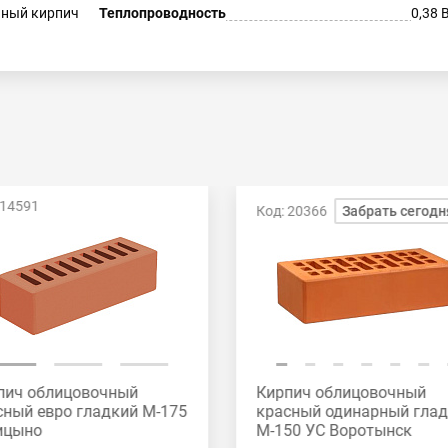
ный кирпич
Теплопроводность
0,38 
 14591
Код: 20366
Забрать сегодн
пич облицовочный
Кирпич облицовочный
сный евро гладкий М-175
красный одинарный гла
ицыно
М-150 УС Воротынск