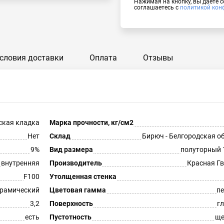
Нажимая на кнопку, вы даёте 
соглашаетесь с
политикой кон
словия доставки
Оплата
Отзывы
ская кладка
Марка прочности, кг/см2
Нет
Склад
Бирюч - Белгородская о
9%
Вид размера
полуторный 
внутренняя
Производитель
Красная Г
F100
Утолщенная стенка
рамический
Цветовая гамма
п
3,2
Поверхность
г
есть
Пустотность
ще