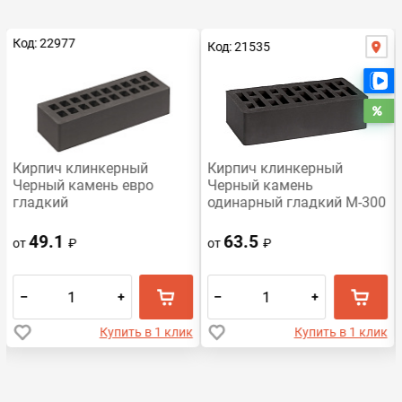
Код: 22977
Код: 21535
Е
Ра
Кирпич клинкерный
Кирпич клинкерный
Черный камень евро
Черный камень
гладкий
одинарный гладкий М-300
49.1
63.5
от
₽
от
₽
–
+
–
+
Купить в 1 клик
Купить в 1 клик