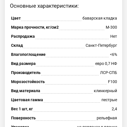
Основные характеристики:
Цвет
баварская кладка
Марка прочности, кг/см2
М-300
Распродажа
Нет
Склад
Санкт-Петербург
Влагопоглощение
<6%
Вид размера
евро 0,7 НФ
Производитель
ЛСР-СПБ
Морозостойкость
F100
Вид материала
клинкерный
Цветовая гамма
пестрые
Вес 1 шт, кг
2,4
Поверхность
рельефная
Упаковка
на поддонах в пленке