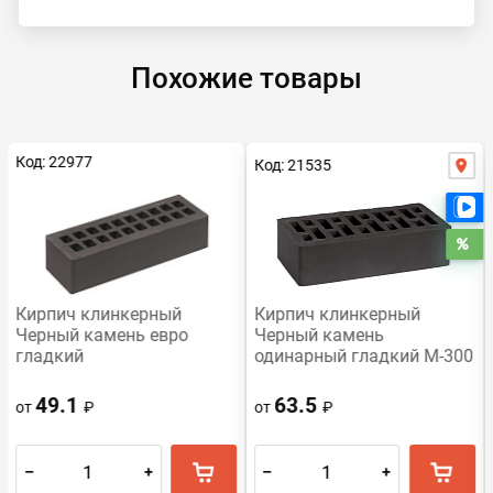
Похожие товары
Код: 22977
Код: 21535
Е
Ра
Кирпич клинкерный
Кирпич клинкерный
Черный камень евро
Черный камень
гладкий
одинарный гладкий М-300
49.1
63.5
от
₽
от
₽
–
+
–
+