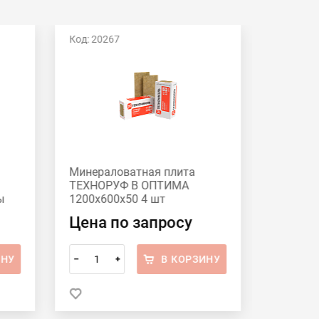
Код: 20267
Код: 202
Минераловатная плита
Минерал
ТЕХНОРУФ В ОПТИМА
Технон
ы
1200х600х50 4 шт
ОПТИМА
1200х6
Цена по запросу
Цена 
ИНУ
В КОРЗИНУ
–
+
–