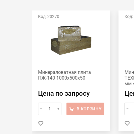
Код: 20270
Код:
Минераловатная плита
Мин
0,09м3)
ПЖ-140 1000х500х50
ТЕХ
мм 
у
Цена по запросу
Це
ОРЗИНУ
В КОРЗИНУ
–
+
–