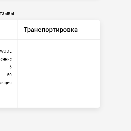
тзывы
Транспортировка
KWOOL
ренние
6
50
оляция