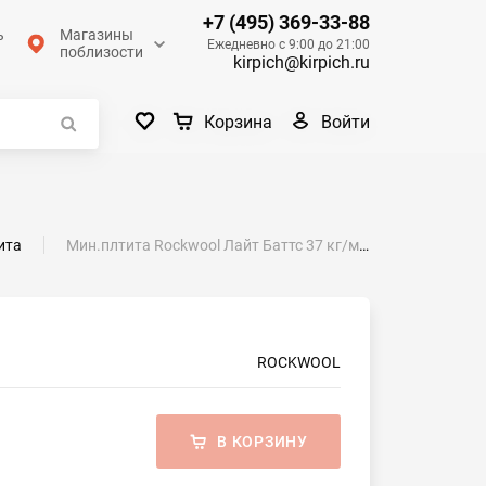
+7 (495) 369-33-88
ь
Магазины
Ежедневно с 9:00 до 21:00
поблизости
kirpich@kirpich.ru
Войти
Корзина
ита
Мин.плтита Rockwool Лайт Баттс 37 кг/м3 1000х600х50 мм
ROCKWOOL
В КОРЗИНУ