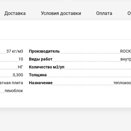
Доставка
Условия доставки
Оплата
О
37 кг/м3
Производитель
ROC
10
Виды работ
внут
НГ
Количество м2/уп
0,300
Толщина
атная плита
Назначение
теплоиз
пеноблок