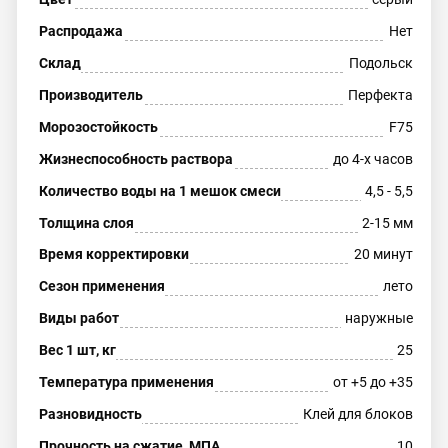
Распродажа
Нет
Склад
Подольск
Производитель
Перфекта
Морозостойкость
F75
Жизнеспособность раствора
до 4-х часов
Количество воды на 1 мешок смеси
4,5 - 5,5
Толщина слоя
2-15 мм
Время корректировки
20 минут
Сезон применения
лето
Виды работ
наружные
Вес 1 шт, кг
25
Температура применения
от +5 до +35
Разновидность
Клей для блоков
Прочность на сжатие, МПА
10