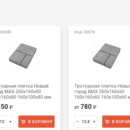
 26680
Код: 26679
туарная плитка Новый
Тротуарная плитка Новы
од MAX 260х160х80
город MAX 260х160х60
х160х80 160х100х80 мм
160х160х60 160х100х60 
ый
серый
850
780
₽
от
₽
В КОРЗИНУ
В КОРЗ
+
–
+