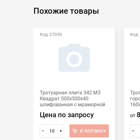
Похожие товары
Код: 27036
Код:
Есть видео
42 МЗ
Тротуарная плита 342 МЗ
Тро
60
Квадрат 500x500х40
гор
шлифованная с мраморной
160
крошкой Красный
сер
Цена по запросу
от
ОРЗИНУ
В КОРЗИНУ
–
+
–