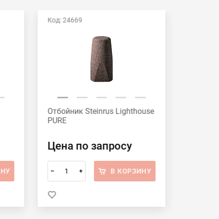
Код: 24669
Код: 246
Отбойник Steinrus Lighthouse
Отбойни
PURE
PURE
Цена по запросу
Цена 
ИНУ
В КОРЗИНУ
–
+
–