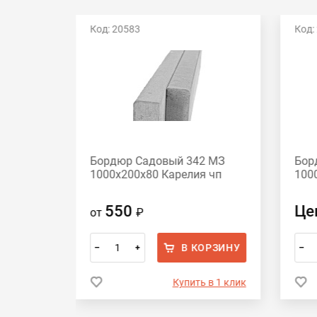
Код: 20583
Код:
Хит
2 МЗ
Бордюр Садовый 342 МЗ
Бор
п
1000х200х80 Карелия чп
100
550
Це
от
₽
ОРЗИНУ
В КОРЗИНУ
–
+
–
 в 1 клик
Купить в 1 клик