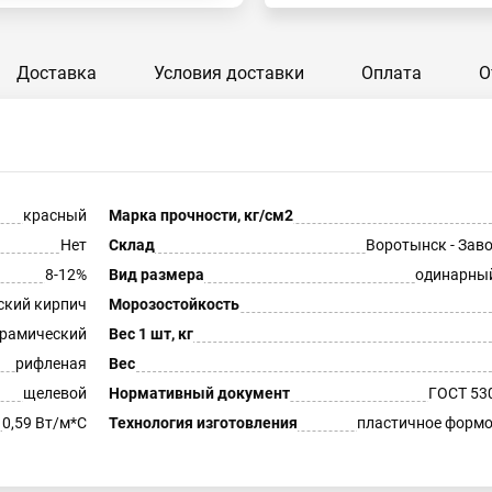
Доставка
Условия доставки
Оплата
О
красный
Марка прочности, кг/см2
Нет
Склад
Воротынск - Зав
8-12%
Вид размера
одинарны
ский кирпич
Морозостойкость
рамический
Вес 1 шт, кг
рифленая
Вес
щелевой
Нормативный документ
ГОСТ 53
0,59 Вт/м*С
Технология изготовления
пластичное форм