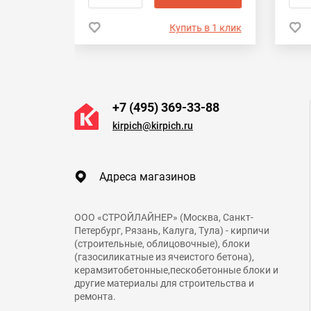
 в 1 клик
Купить в 1 клик
+7 (495) 369-33-88
kirpich@kirpich.ru
Адреса магазинов
ООО «СТРОЙЛАЙНЕР» (Москва, Санкт-
Петербург, Рязань, Калуга, Тула) - кирпичи
(строительные, облицовочные), блоки
(газосиликатные из ячеистого бетона),
керамзитобетонные,пескобетонные блоки и
другие материалы для строительства и
ремонта.