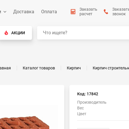
Заказать
Заказат
м
Доставка
Оплата
расчет
звонок
АКЦИИ
авная
Каталог товаров
Кирпич
Кирпич строитель
Код: 17842
Производитель
Вес
Цвет