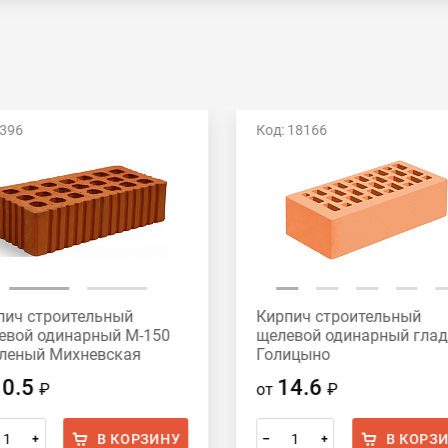
 396
Код: 18166
пич строительный
Кирпич строительный
евой одинарный М-150
щелевой одинарный гла
леный Михневская
Голицыно
амика
10.5
14.6
₽
от
₽
В КОРЗИНУ
В КОРЗ
+
–
+