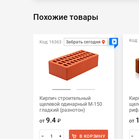
Похожие товары
Код:
Код: 16363
Забрать сегодня
Есть видео
Есть видео
й
Кирпич строительный
Кир
М-200
щелевой одинарный М-150
щел
гладкий (разнотон)
риф
Воротынский
кер
9.4
от
₽
от
ОРЗИНУ
В КОРЗИНУ
–
+
–