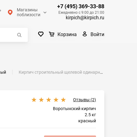
+7 (495) 369-33-88
ь
Магазины
Ежедневно с 9:00 до 21:00
поблизости
kirpich@kirpich.ru
Войти
Корзина
ный
Кирпич строительный щелевой одинарный М-150 риф(разнотон) Воротынский
Отзывы (2)
Воротынский кирпич
2.5 кг
красный