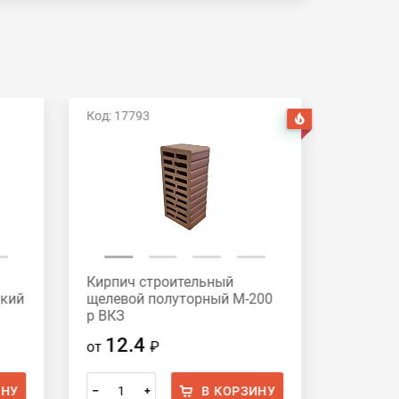
Код: 17793
Код: 209
Хит
Кирпич строительный
Кирпич 
дкий
щелевой полуторный М-200
щелевой
р ВКЗ
гладкий
12.4
14.
от
₽
от
ИНУ
В КОРЗИНУ
–
+
–