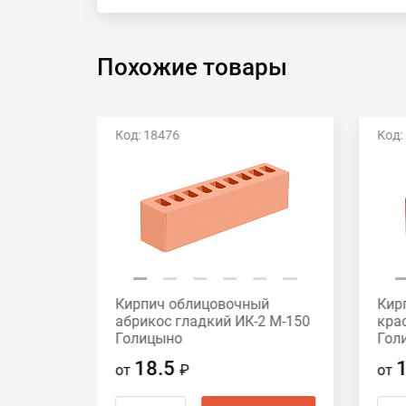
Похожие товары
Код: 18476
Код:
й
Кирпич облицовочный
Кир
2 М-175
абрикос гладкий ИК-2 М-150
кра
Голицыно
Гол
18.5
от
₽
от