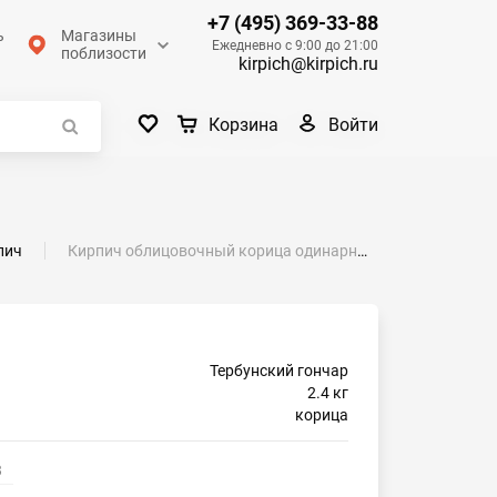
+7 (495) 369-33-88
ь
Магазины
Ежедневно с 9:00 до 21:00
поблизости
kirpich@kirpich.ru
Войти
Корзина
пич
Кирпич облицовочный корица одинарный кора дуба М-200 Липецк
Тербунский гончар
2.4 кг
корица
3