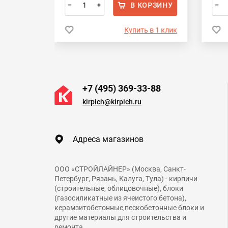
ОРЗИНУ
В КОРЗИНУ
–
+
–
 в 1 клик
Купить в 1 клик
+7 (495) 369-33-88
kirpich@kirpich.ru
Адреса магазинов
ООО «СТРОЙЛАЙНЕР» (Москва, Санкт-
Петербург, Рязань, Калуга, Тула) - кирпичи
(строительные, облицовочные), блоки
(газосиликатные из ячеистого бетона),
керамзитобетонные,пескобетонные блоки и
другие материалы для строительства и
ремонта.