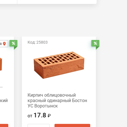
Код: 25803
Код: 258
я
Распродажа
Распродажа
Кирпич облицовочный
Кирпич
дкий
красный одинарный Бостон
красный
УС Воротынск
Вороты
17.8
17.
от
₽
от