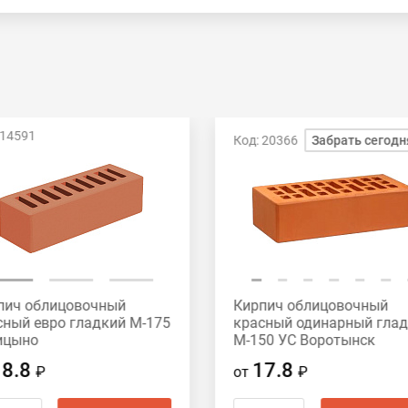
 14591
Код: 20366
Забрать сегодн
пич облицовочный
Кирпич облицовочный
сный евро гладкий М-175
красный одинарный гла
ицыно
М-150 УС Воротынск
18.8
17.8
₽
от
₽