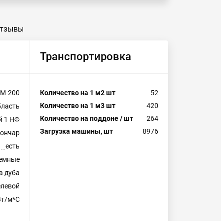
тзывы
Транспортировка
М-200
Количество на 1 м2 шт
52
Количество на 1 м3 шт
420
бласть
Количество на поддоне / шт
264
й 1 НФ
Загрузка машины, шт
8976
гончар
есть
емные
а дуба
левой
Вт/м*С