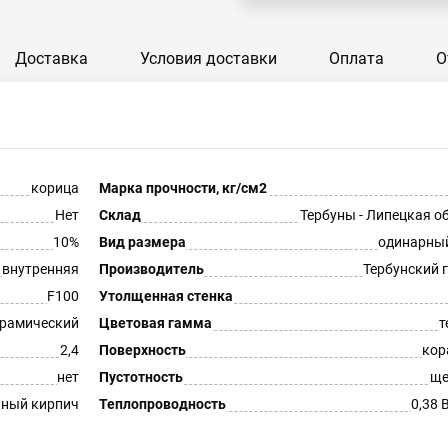
Доставка
Условия доставки
Оплата
О
корица
Марка прочности, кг/см2
Нет
Склад
Тербуны - Липецкая о
10%
Вид размера
одинарны
внутренняя
Производитель
Тербунский 
F100
Утолщенная стенка
рамический
Цветовая гамма
т
2,4
Поверхность
кор
нет
Пустотность
ще
ный кирпич
Теплопроводность
0,38 