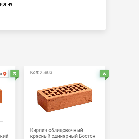
ирпич
Код: 25803
Код: 258
я
Распродажа
Распродажа
Кирпич облицовочный
Кирпич
дкий
красный одинарный Бостон
красный