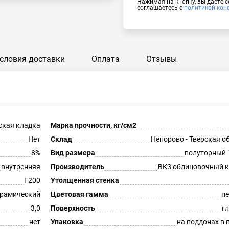
Нажимая на кнопку, вы даёте 
соглашаетесь с
политикой кон
словия доставки
Оплата
Отзывы
ская кладка
Марка прочности, кг/см2
Нет
Склад
Ненорово - Тверская о
8%
Вид размера
полуторный 
внутренняя
Производитель
ВКЗ облицовочный 
F200
Утолщенная стенка
рамический
Цветовая гамма
п
3,0
Поверхность
г
нет
Упаковка
на поддонах в 