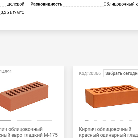
щелевой
Разновидность
Облицовочный к
0,35 Вт/м*С
 14591
Код: 20366
Забрать сегодн
пич облицовочный
Кирпич облицовочный
сный евро гладкий М-175
красный одинарный гла