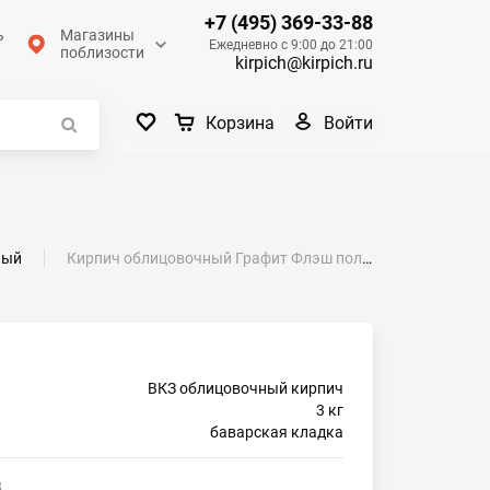
+7 (495) 369-33-88
ь
Магазины
Ежедневно с 9:00 до 21:00
поблизости
kirpich@kirpich.ru
Войти
Корзина
ный
Кирпич облицовочный Графит Флэш полуторный гладкий М-200 ВКЗ
ВКЗ облицовочный кирпич
3 кг
баварская кладка
3