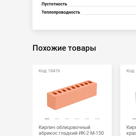
Пустотность
Теплопроводность
Похожие товары
Код: 18476
Код:
й
Кирпич облицовочный
Кир
2 М-175
абрикос гладкий ИК-2 М-150
кра