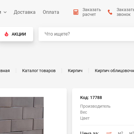
Заказать
Заказат
м
Доставка
Оплата
расчет
звонок
АКЦИИ
авная
Каталог товаров
Кирпич
Кирпич облицовоч
Код: 17788
Производитель
Вес
Цвет
Цена за:
шт
м2
м