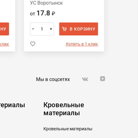
УС Воротынск
Вороты
17.8
17.
от
₽
от
ИНУ
В КОРЗИНУ
–
+
–
 клик
Купить в 1 клик
Мы в соцсетях
териалы
Кровельные
материалы
Кровельные материалы