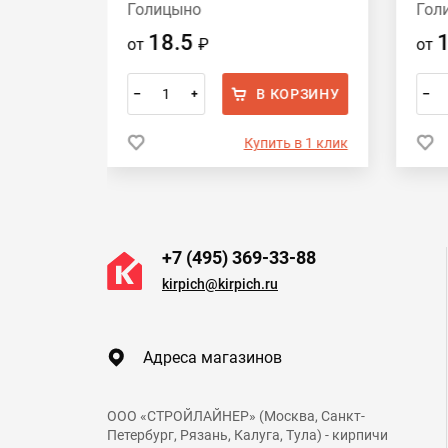
Голицыно
Гол
18.5
от
₽
от
ОРЗИНУ
В КОРЗИНУ
–
+
–
 в 1 клик
Купить в 1 клик
+7 (495) 369-33-88
kirpich@kirpich.ru
Адреса магазинов
ООО «СТРОЙЛАЙНЕР» (Москва, Санкт-
Петербург, Рязань, Калуга, Тула) - кирпичи