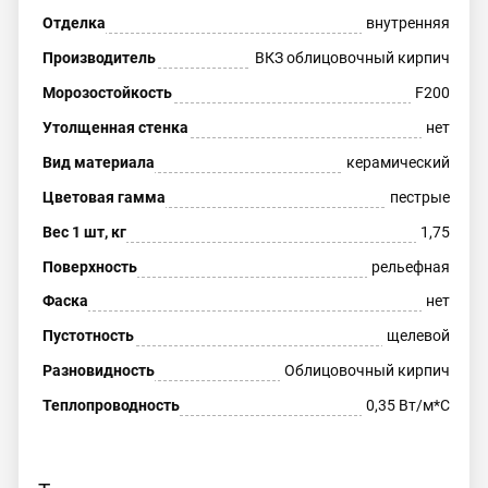
Отделка
внутренняя
Производитель
ВКЗ облицовочный кирпич
Морозостойкость
F200
Утолщенная стенка
нет
Вид материала
керамический
Цветовая гамма
пестрые
Вес 1 шт, кг
1,75
Поверхность
рельефная
Фаска
нет
Пустотность
щелевой
Разновидность
Облицовочный кирпич
Теплопроводность
0,35 Вт/м*С