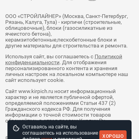
ООО «СТРОЙЛАЙНЕР» (Москва, Санкт-Петербург,
Рязань, Калуга, Тула) - кирпичи (строительные,
облицовочные), блоки (газосиликатные из
ячеистого бетона),
керамзитобетонные,пескобетонные блоки и
другие материалы для строительства и ремонта.
Используя сайт, вы соглашаетесь с
Политикой
конфиденциальности
. Для отображения
персонализированного контента и хранения
личных настроек на локальном компьютере наш
сайт использует cookie.
Сайт www.kirpich.ru носит информационный
характер и не является публичной офертой,
определяемой положениями Статьи 437 (2)
Гражданского кодекса РФ. Для получения
информации о точной стоимости товаров
обращайтесь в отдел продаж Кирпич Ру.
Оставаясь на сайте, вы
соглашаетесь на использование
ХОРОШО
© 2010 - 2026 Интернет-магазин