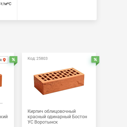
Вт/м*С
Код: 25803
Код: 258
я
Распродажа
Распродажа
Кирпич облицовочный
Кирпич
дкий
красный одинарный Бостон
красный
УС Воротынск
Вороты