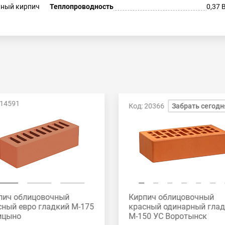
ный кирпич
Теплопроводность
0,37 
 14591
Код: 20366
Забрать сегодн
пич облицовочный
Кирпич облицовочный
сный евро гладкий М-175
красный одинарный гла
ицыно
М-150 УС Воротынск