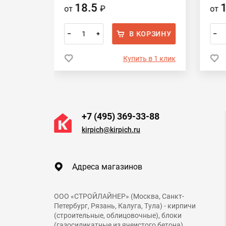
18.5
от
₽
от
ОРЗИНУ
В КОРЗИНУ
–
+
–
 в 1 клик
Купить в 1 клик
+7 (495) 369-33-88
kirpich@kirpich.ru
Адреса магазинов
ООО «СТРОЙЛАЙНЕР» (Москва, Санкт-
Петербург, Рязань, Калуга, Тула) - кирпичи
(строительные, облицовочные), блоки
(газосиликатные из ячеистого бетона),