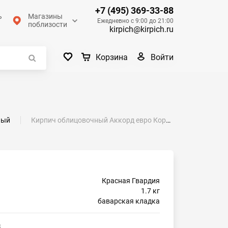
+7 (495) 369-33-88
ь
Магазины
Ежедневно с 9:00 до 21:00
поблизости
kirpich@kirpich.ru
Войти
Корзина
ный
Кирпич облицовочный Аккорд евро Коралл М-175 Красная Гвардия
Красная Гвардия
1.7 кг
баварская кладка
3