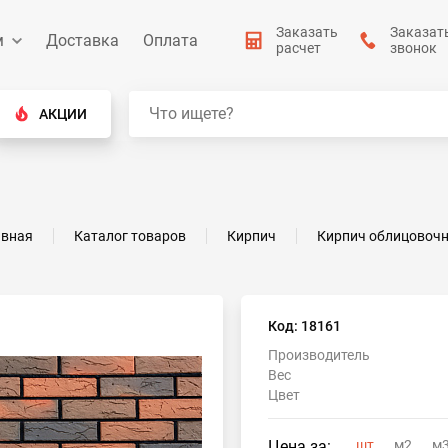
Заказать
Заказат
м
Доставка
Оплата
расчет
звонок
АКЦИИ
авная
Каталог товаров
Кирпич
Кирпич облицовоч
Код: 18161
Производитель
Вес
Цвет
Цена за:
шт
м2
м