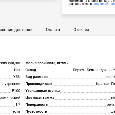
Нажимая на кнопку, вы даёте 
соглашаетесь с
политикой кон
словия доставки
Оплата
Отзывы
ская кладка
Марка прочности, кг/см2
Нет
Склад
Бирюч - Белгородская о
9,5%
Вид размера
евро 
внутренняя
Производитель
Красная Г
F100
Утолщенная стенка
рамический
Цветовая гамма
п
1,7
Поверхность
рель
есть
Пустотность
ще