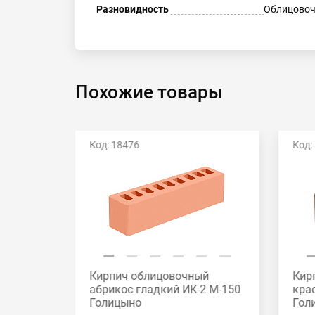
Разновидность
Облицовоч
Похожие товары
Код: 18476
Код:
й
Кирпич облицовочный
Кир
2 М-175
абрикос гладкий ИК-2 М-150
кра
Голицыно
Гол